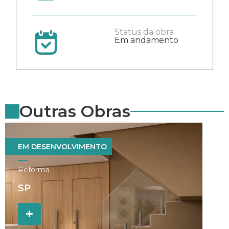
Status da obra
Em andamento
Outras Obras
EM DESENVOLVIMENTO
EM
Reforma
Ref
SP
F